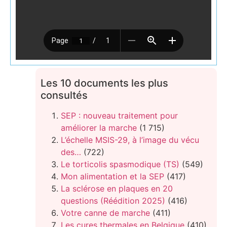
Les 10 documents les plus
consultés
SEP : nouveau traitement pour
améliorer la marche
(1 715)
L’échelle MSIS-29, à l’image du vécu
des…
(722)
Le torticolis spasmodique (TS)
(549)
Mon alimentation et la SEP
(417)
La sclérose en plaques en 20
questions (Réédition 2025)
(416)
Votre canne de marche
(411)
Les cures thermales en Belgique
(410)