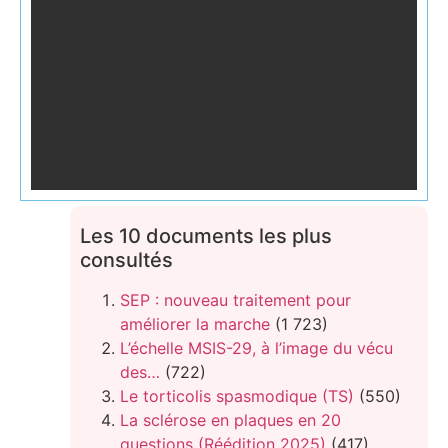
Les 10 documents les plus
consultés
SEP : nouveau traitement pour
améliorer la marche
(1 723)
L’échelle MSIS-29, à l’image du vécu
des…
(722)
Le torticolis spasmodique (TS)
(550)
La sclérose en plaques en 20
questions (Réédition 2025)
(417)