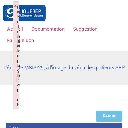
×
F
ai
le
d
t
Accueil
Documentation
Suggestion
o
in
Faire un don
iti
al
iz
e
p
lu
L'échelle MSIS-29, à l'image du vécu des patients SEP
g
in
:
w
p
li
n
k
Failed to initialize plugin: wplink
Retour