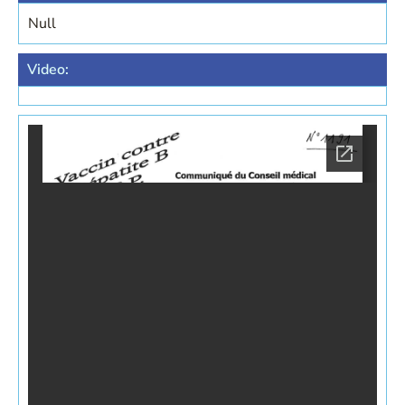
Null
Video: