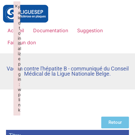
×
F
ai
le
d
t
Accueil
Documentation
Suggestion
o
in
Faire un don
iti
al
iz
e
p
Vaccin contre l'hépatite B - communiqué du Conseil
lu
Médical de la Ligue Nationale Belge.
g
in
:
w
p
li
n
k
Failed to initialize plugin: wplink
Retour