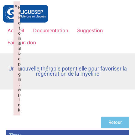
×
F
ai
le
d
t
Accueil
Documentation
Suggestion
o
in
Faire un don
iti
al
iz
e
p
Une nouvelle thérapie potentielle pour favoriser la
lu
régénération de la myéline
g
in
:
w
p
li
n
k
Failed to initialize plugin: wplink
Retour