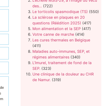
L’échelle MSIS-29, à l’image du vécu
des…
(722)
Le torticolis spasmodique (TS)
(550)
La sclérose en plaques en 20
questions (Réédition 2025)
(417)
Mon alimentation et la SEP
(417)
Votre canne de marche
(414)
Les cures thermales en Belgique
(411)
Maladies auto-immunes, SEP, et
régimes alimentaires
(340)
L’Imurel, traitement de fond de la
SEP.
(323)
Une clinique de la douleur au CHR
de Namur.
(319)
 de
s
um