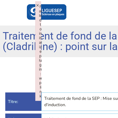
×
F
ai
le
d
t
o
Traitement de fond de l
in
iti
al
(Cladribine) : point sur l
iz
e
p
lu
g
in
:
w
p
li
n
k
Traitement de fond de la SEP : Mise su
Titre:
Failed to initialize plugin: wplink
d'induction.