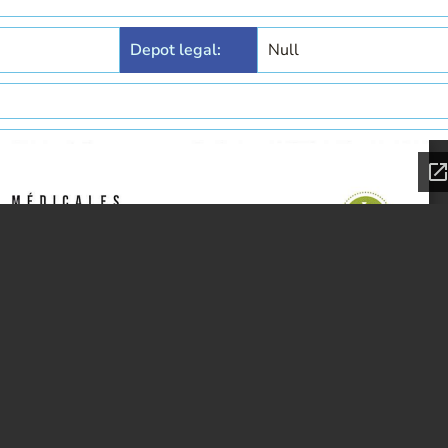
Depot legal:
Null