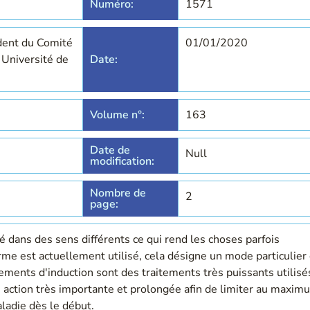
Numéro:
1571
dent du Comité
01/01/2020
- Université de
Date:
Volume n°:
163
Date de
Null
modification:
Nombre de
2
page:
é dans des sens différents ce qui rend les choses parfois
erme est actuellement utilisé, cela désigne un mode particulier
tements d'induction sont des traitements très puissants utilisé
 action très importante et prolongée afin de limiter au maxim
ladie dès le début.