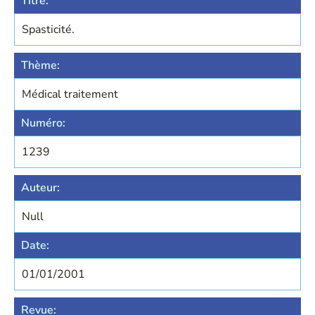
Titre:
Spasticité.
Thème:
Médical traitement
Numéro:
1239
Auteur:
Null
Date:
01/01/2001
Revue: