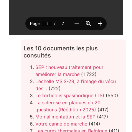
Les 10 documents les plus
consultés
SEP : nouveau traitement pour
améliorer la marche
(1 722)
L’échelle MSIS-29, à l’image du vécu
des…
(722)
Le torticolis spasmodique (TS)
(550)
La sclérose en plaques en 20
questions (Réédition 2025)
(417)
Mon alimentation et la SEP
(417)
Votre canne de marche
(414)
Les cures thermales en Belgique
(411)