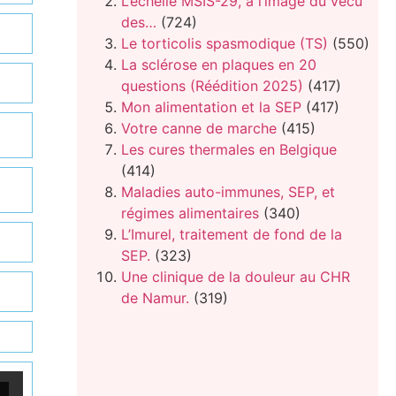
L’échelle MSIS-29, à l’image du vécu
des…
(724)
Le torticolis spasmodique (TS)
(550)
La sclérose en plaques en 20
questions (Réédition 2025)
(417)
Mon alimentation et la SEP
(417)
Votre canne de marche
(415)
Les cures thermales en Belgique
(414)
Maladies auto-immunes, SEP, et
régimes alimentaires
(340)
L’Imurel, traitement de fond de la
SEP.
(323)
Une clinique de la douleur au CHR
de Namur.
(319)