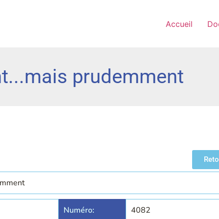
Accueil
Do
nt...mais prudemment
Reto
demment
Numéro:
4082