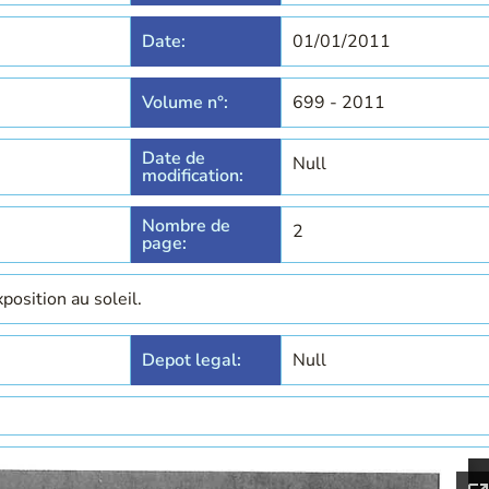
Date:
01/01/2011
Volume n°:
699 - 2011
Date de
Null
modification:
Nombre de
2
page:
position au soleil.
Depot legal:
Null