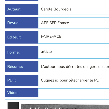
Auteur:
Carole Bourgeois
Revue:
APF SEP France
FAIREFACE
Editeur:
article
Forme:
Résumé:
L'auteur nous décrit les dangers de l'ex
PDF:
Cliquez ici pour télécharger le PDF
Video: