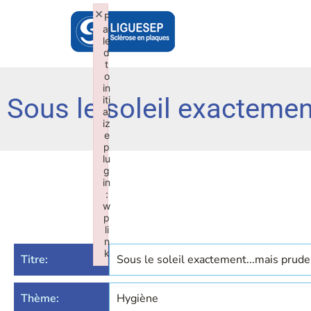
×
F
ai
le
d
t
o
in
Sous le soleil exacteme
iti
al
iz
e
p
lu
g
in
:
w
p
li
n
k
Titre:
Sous le soleil exactement...mais pru
Failed to initialize plugin: wplink
Thème:
Hygiène