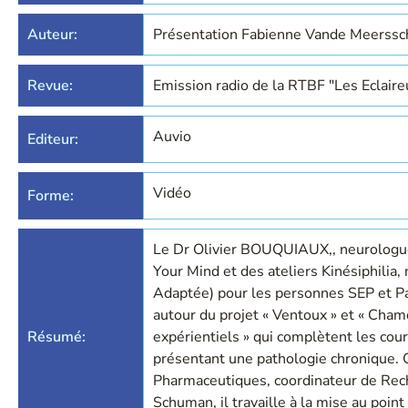
Auteur:
Présentation Fabienne Vande Meerssc
Revue:
Emission radio de la RTBF "Les Eclaire
Auvio
Editeur:
Vidéo
Forme:
Le Dr Olivier BOUQUIAUX,, neurologue
Your Mind et des ateliers Kinésiphilia,
Adaptée) pour les personnes SEP et Pa
autour du projet « Ventoux » et « Cham
Résumé:
expérientiels » qui complètent les c
présentant une pathologie chronique. 
Pharmaceutiques, coordinateur de Rech
Schuman, il travaille à la mise au point