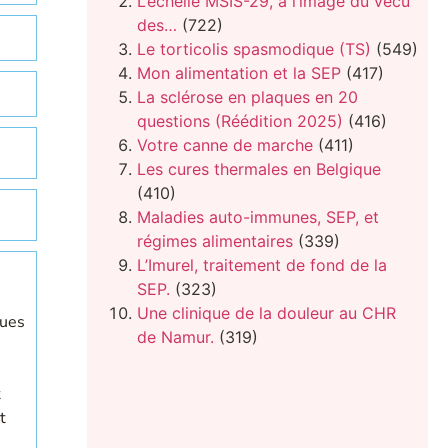
L’échelle MSIS-29, à l’image du vécu
des…
(722)
Le torticolis spasmodique (TS)
(549)
Mon alimentation et la SEP
(417)
La sclérose en plaques en 20
questions (Réédition 2025)
(416)
Votre canne de marche
(411)
Les cures thermales en Belgique
(410)
Maladies auto-immunes, SEP, et
régimes alimentaires
(339)
L’Imurel, traitement de fond de la
SEP.
(323)
Une clinique de la douleur au CHR
gues
de Namur.
(319)
t
t