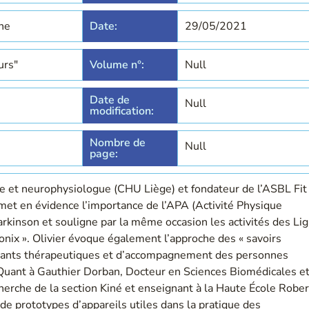
he
Date:
29/05/2021
urs"
Volume n°:
Null
Date de
Null
modification:
Nombre de
Null
page:
 et neurophysiologue (CHU Liège) et fondateur de l’ASBL Fit
 met en évidence l’importance de l’APA (Activité Physique
rkinson et souligne par la même occasion les activités des Li
onix ». Olivier évoque également l’approche des « savoirs
ourants thérapeutiques et d’accompagnement des personnes
Quant à Gauthier Dorban, Docteur en Sciences Biomédicales e
erche de la section Kiné et enseignant à la Haute École Rober
 de prototypes d’appareils utiles dans la pratique des