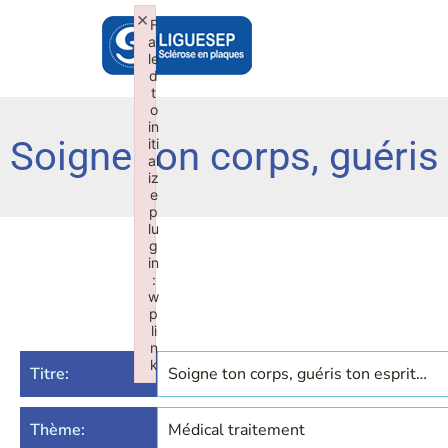
×
F
ai
le
d
t
o
in
Soigne ton corps, guéris
iti
al
iz
e
p
lu
g
in
:
w
p
li
n
k
Titre:
Soigne ton corps, guéris ton esprit…
Failed to initialize plugin: wplink
Thème:
Médical traitement