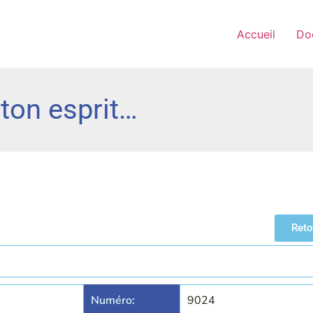
Accueil
Do
 ton esprit…
Reto
Numéro:
9024