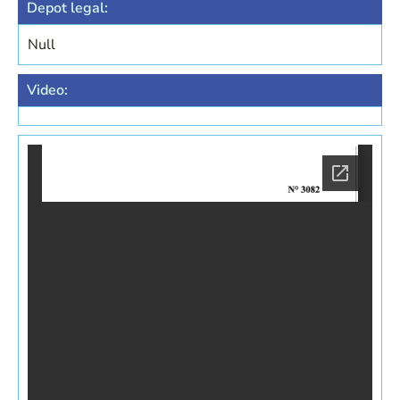
Depot legal:
Null
Video: