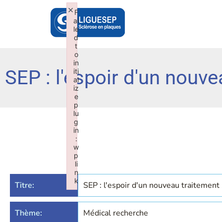
×
F
ai
le
d
t
o
in
SEP : l'espoir d'un nouv
iti
al
iz
e
p
lu
g
in
:
w
p
li
n
k
Titre:
SEP : l'espoir d'un nouveau traitement
Failed to initialize plugin: wplink
Thème:
Médical recherche