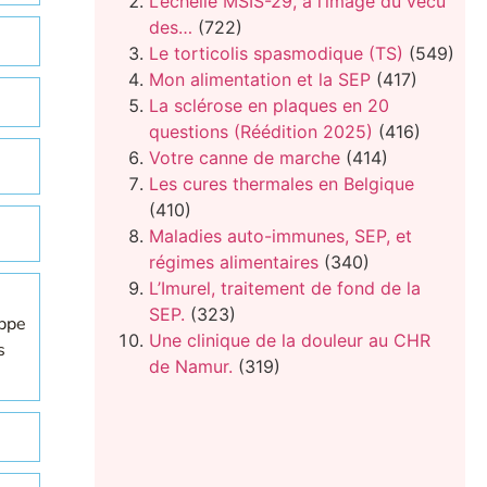
L’échelle MSIS-29, à l’image du vécu
des…
(722)
Le torticolis spasmodique (TS)
(549)
Mon alimentation et la SEP
(417)
La sclérose en plaques en 20
questions (Réédition 2025)
(416)
Votre canne de marche
(414)
Les cures thermales en Belgique
(410)
Maladies auto-immunes, SEP, et
régimes alimentaires
(340)
L’Imurel, traitement de fond de la
SEP.
(323)
oppe
Une clinique de la douleur au CHR
s
de Namur.
(319)