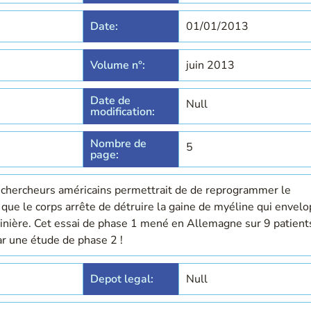
Date:
01/01/2013
Volume n°:
juin 2013
Date de
Null
modification:
Nombre de
5
page:
 chercheurs américains permettrait de de reprogrammer le
que le corps arrête de détruire la gaine de myéline qui envel
pinière. Cet essai de phase 1 mené en Allemagne sur 9 patient
r une étude de phase 2 !
Depot legal:
Null