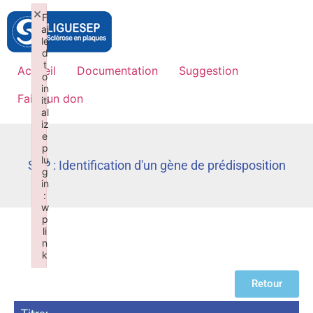
×
F
ai
le
d
t
Accueil
Documentation
Suggestion
o
in
Faire un don
iti
al
iz
e
p
lu
SEP : Identification d'un gène de prédisposition
g
in
:
w
p
li
n
k
Failed to initialize plugin: wplink
Retour