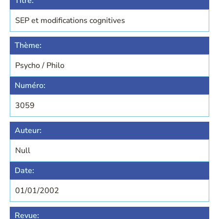
Titre:
SEP et modifications cognitives
Thème:
Psycho / Philo
Numéro:
3059
Auteur:
Null
Date:
01/01/2002
Revue: