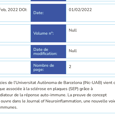
Feb, 2022 DOI:
01/02/2022
Date:
Null
Volume n°:
Date de
Null
modification:
Nombre de
2
page:
ncies de l'Universitat Autònoma de Barcelona (INc-UAB) vient 
que associée à la sclérose en plaques (SEP) grâce à
médiateur de la réponse auto-immune. La preuve de concept
 ouvre dans le Journal of Neuroinflammation, une nouvelle voi
-immunes.