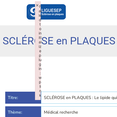
×
F
ai
le
d
t
o
in
SCLÉROSE en PLAQUES : L
iti
al
iz
e
p
lu
g
in
:
w
p
li
n
k
Titre:
SCLÉROSE en PLAQUES : Le lipide qui p
Failed to initialize plugin: wplink
Thème:
Médical recherche