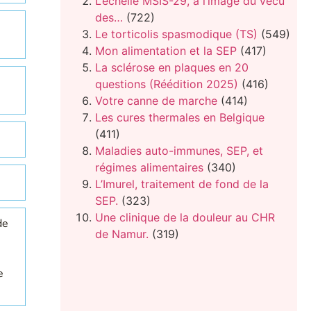
L’échelle MSIS-29, à l’image du vécu
des…
(722)
Le torticolis spasmodique (TS)
(549)
Mon alimentation et la SEP
(417)
La sclérose en plaques en 20
questions (Réédition 2025)
(416)
Votre canne de marche
(414)
Les cures thermales en Belgique
(411)
Maladies auto-immunes, SEP, et
régimes alimentaires
(340)
L’Imurel, traitement de fond de la
SEP.
(323)
Une clinique de la douleur au CHR
de
de Namur.
(319)
e