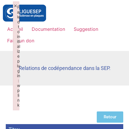
×
F
ai
le
d
t
Accueil
Documentation
Suggestion
o
in
Faire un don
iti
al
iz
e
p
lu
Relations de codépendance dans la SEP.
g
in
:
w
p
li
n
k
Failed to initialize plugin: wplink
Retour