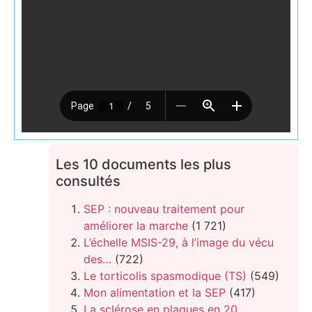
Les 10 documents les plus
consultés
SEP : nouveau traitement pour
améliorer la marche
(1 721)
L’échelle MSIS-29, à l’image du vécu
des…
(722)
Le torticolis spasmodique (TS)
(549)
Mon alimentation et la SEP
(417)
La sclérose en plaques en 20