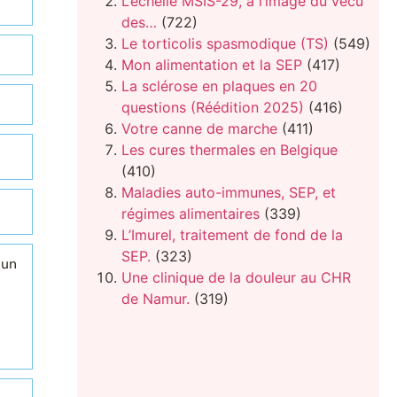
L’échelle MSIS-29, à l’image du vécu
des…
(722)
Le torticolis spasmodique (TS)
(549)
Mon alimentation et la SEP
(417)
La sclérose en plaques en 20
questions (Réédition 2025)
(416)
Votre canne de marche
(411)
Les cures thermales en Belgique
(410)
Maladies auto-immunes, SEP, et
régimes alimentaires
(339)
L’Imurel, traitement de fond de la
SEP.
(323)
'un
Une clinique de la douleur au CHR
de Namur.
(319)