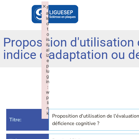
×
F
ai
le
d
t
o
Proposition d'utilisation
in
iti
al
indice d'adaptation ou de
iz
e
p
lu
g
in
:
w
p
li
n
k
Proposition d'utilisation de l'évaluati
Titre:
Failed to initialize plugin: wplink
déficience cognitive ?