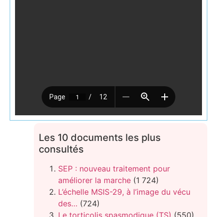
Les 10 documents les plus
consultés
SEP : nouveau traitement pour
améliorer la marche
(1 724)
L’échelle MSIS-29, à l’image du vécu
des…
(724)
Le torticolis spasmodique (TS)
(550)