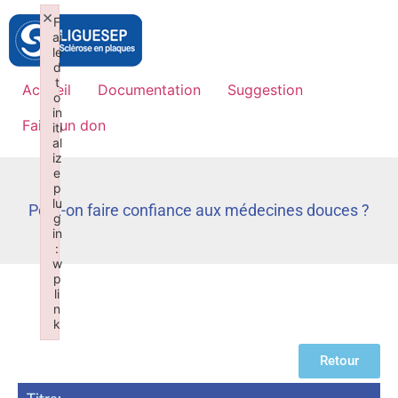
×
F
ai
le
d
t
Accueil
Documentation
Suggestion
o
in
Faire un don
iti
al
iz
e
p
lu
Peut-on faire confiance aux médecines douces ?
g
in
:
w
p
li
n
k
Failed to initialize plugin: wplink
Retour