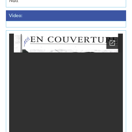
Null
Video: