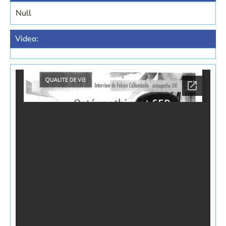
Null
Video: