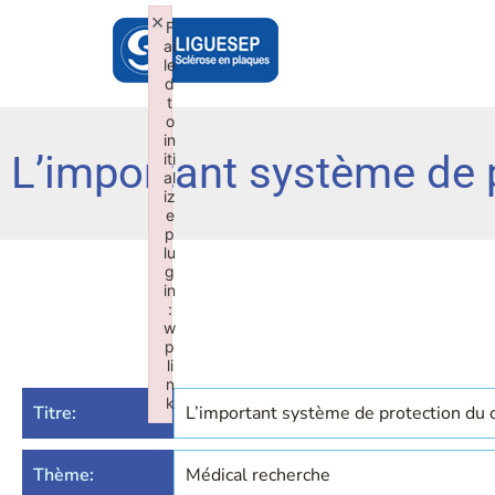
×
F
ai
le
d
t
o
in
L’important système de 
iti
al
iz
e
p
lu
g
in
:
w
p
li
n
k
Titre:
L’important système de protection du 
Failed to initialize plugin: wplink
Thème:
Médical recherche