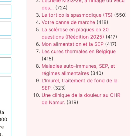
L’échelle MSIS-29, à l’image du vécu
des…
(724)
Le torticolis spasmodique (TS)
(550)
Votre canne de marche
(418)
La sclérose en plaques en 20
questions (Réédition 2025)
(417)
Mon alimentation et la SEP
(417)
Les cures thermales en Belgique
(415)
Maladies auto-immunes, SEP, et
régimes alimentaires
(340)
L’Imurel, traitement de fond de la
SEP.
(323)
Une clinique de la douleur au CHR
de Namur.
(319)
la
 000
re
s.