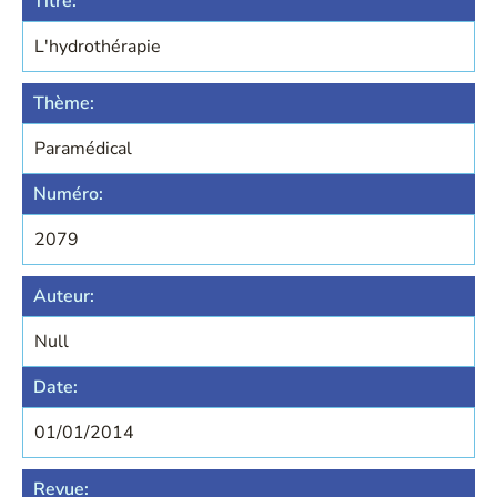
Titre:
L'hydrothérapie
Thème:
Paramédical
Numéro:
2079
Auteur:
Null
Date:
01/01/2014
Revue: