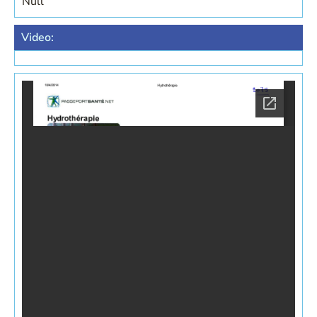
Null
Video: