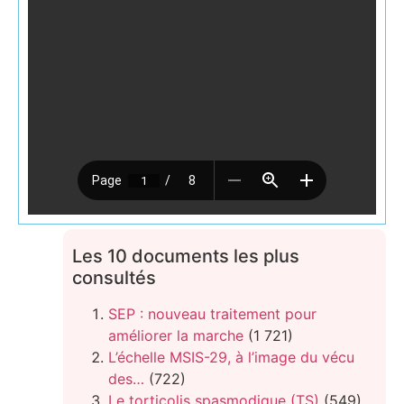
Les 10 documents les plus
consultés
SEP : nouveau traitement pour
améliorer la marche
(1 721)
L’échelle MSIS-29, à l’image du vécu
des…
(722)
Le torticolis spasmodique (TS)
(549)