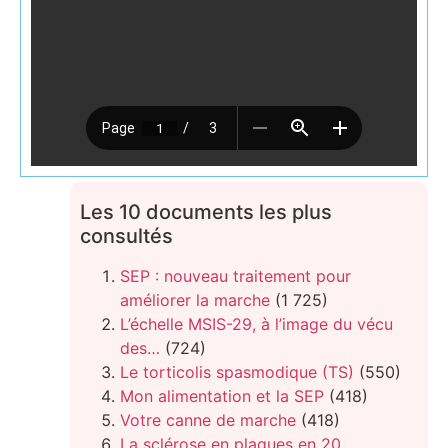
Les 10 documents les plus
consultés
SEP : nouveau traitement pour
améliorer la marche
(1 725)
L’échelle MSIS-29, à l’image du vécu
des…
(724)
Le torticolis spasmodique (TS)
(550)
Mon alimentation et la SEP
(418)
Votre canne de marche
(418)
La sclérose en plaques en 20