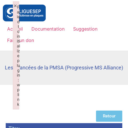
×
F
ai
le
d
t
Accueil
Documentation
Suggestion
o
in
Faire un don
iti
al
iz
e
p
lu
Les avancées de la PMSA (Progressive MS Alliance)
g
in
:
w
p
li
n
k
Failed to initialize plugin: wplink
Retour