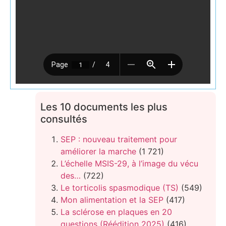
Les 10 documents les plus
consultés
SEP : nouveau traitement pour
améliorer la marche
(1 721)
L’échelle MSIS-29, à l’image du vécu
des…
(722)
Le torticolis spasmodique (TS)
(549)
Mon alimentation et la SEP
(417)
La sclérose en plaques en 20
questions (Réédition 2025)
(416)