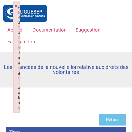
×
F
ai
le
d
t
Accueil
Documentation
Suggestion
o
in
Faire un don
iti
al
iz
e
p
Les avancées de la nouvelle loi relative aux droits des
lu
volontaires
g
in
:
w
p
li
n
k
Failed to initialize plugin: wplink
Retour