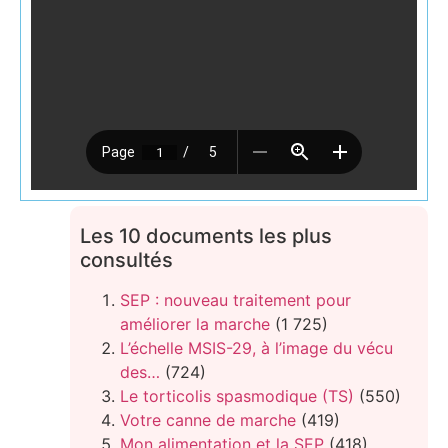
Les 10 documents les plus
consultés
SEP : nouveau traitement pour
améliorer la marche
(1 725)
L’échelle MSIS-29, à l’image du vécu
des…
(724)
Le torticolis spasmodique (TS)
(550)
Votre canne de marche
(419)
Mon alimentation et la SEP
(418)