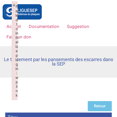
×
F
ai
le
d
t
Accueil
Documentation
Suggestion
o
in
Faire un don
iti
al
iz
e
p
Le traitement par les pansements des escarres dans
lu
la SEP
g
in
:
w
p
li
n
k
Failed to initialize plugin: wplink
Retour