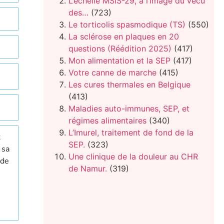
L’échelle MSIS-29, à l’image du vécu
des…
(723)
Le torticolis spasmodique (TS)
(550)
La sclérose en plaques en 20
questions (Réédition 2025)
(417)
Mon alimentation et la SEP
(417)
Votre canne de marche
(415)
Les cures thermales en Belgique
(413)
Maladies auto-immunes, SEP, et
régimes alimentaires
(340)
L’Imurel, traitement de fond de la
t
SEP.
(323)
 sa
Une clinique de la douleur au CHR
 de
de Namur.
(319)