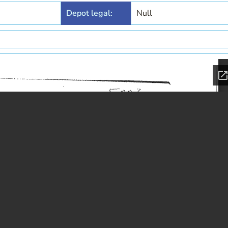
Depot legal:
Null