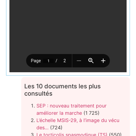
Les 10 documents les plus
consultés
SEP : nouveau traitement pour
améliorer la marche
(1 725)
L’échelle MSIS-29, à l’image du vécu
des…
(724)
Le torticolis spasmodique (TS)
(550)