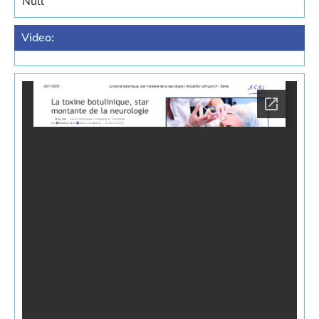
Null
Video: