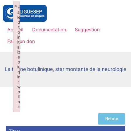
×
F
ai
le
d
t
Accueil
Documentation
Suggestion
o
in
Faire un don
iti
al
iz
e
p
lu
La toxine botulinique, star montante de la neurologie
g
in
:
w
p
li
n
k
Failed to initialize plugin: wplink
Retour