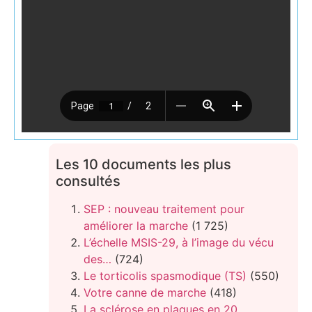
Les 10 documents les plus
consultés
SEP : nouveau traitement pour
améliorer la marche
(1 725)
L’échelle MSIS-29, à l’image du vécu
des…
(724)
Le torticolis spasmodique (TS)
(550)
Votre canne de marche
(418)
La sclérose en plaques en 20