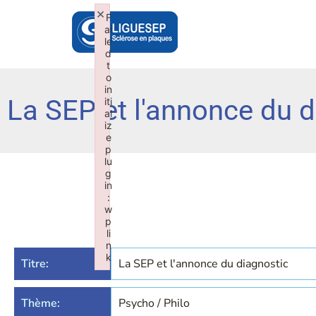
×
F
ai
le
d
t
o
in
La SEP et l'annonce du d
iti
al
iz
e
p
lu
g
in
:
w
p
li
n
k
Titre:
La SEP et l'annonce du diagnostic
Failed to initialize plugin: wplink
Thème:
Psycho / Philo