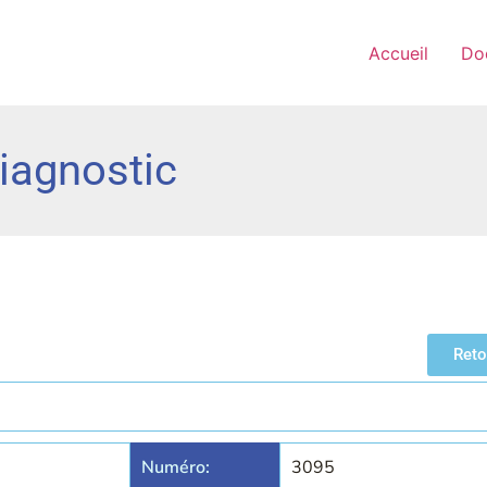
Accueil
Do
iagnostic
Reto
Numéro:
3095