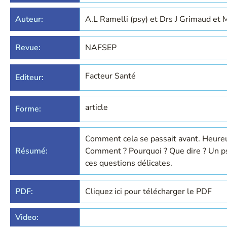
Auteur:
A.L Ramelli (psy) et Drs J Grimaud e
Revue:
NAFSEP
Facteur Santé
Editeur:
article
Forme:
Comment cela se passait avant. Heure
Résumé:
Comment ? Pourquoi ? Que dire ? Un ps
ces questions délicates.
PDF:
Cliquez ici pour télécharger le PDF
Video: