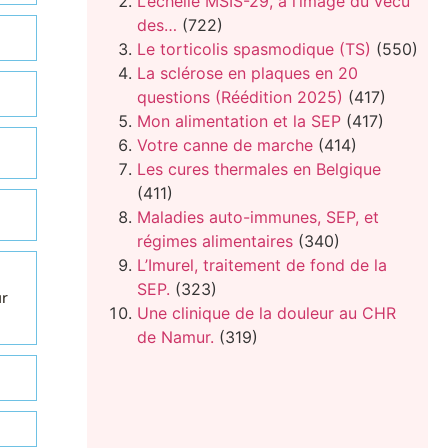
L’échelle MSIS-29, à l’image du vécu
des…
(722)
Le torticolis spasmodique (TS)
(550)
La sclérose en plaques en 20
questions (Réédition 2025)
(417)
Mon alimentation et la SEP
(417)
Votre canne de marche
(414)
Les cures thermales en Belgique
(411)
Maladies auto-immunes, SEP, et
régimes alimentaires
(340)
L’Imurel, traitement de fond de la
SEP.
(323)
ur
Une clinique de la douleur au CHR
de Namur.
(319)