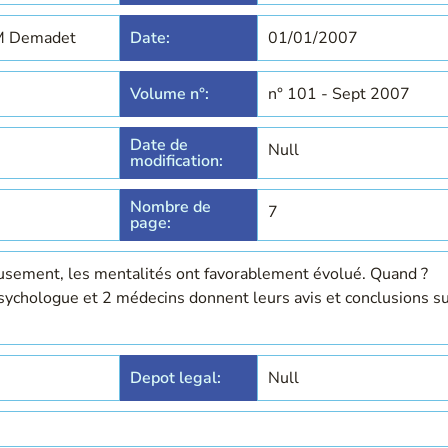
t M Demadet
Date:
01/01/2007
Volume n°:
n° 101 - Sept 2007
Date de
Null
modification:
Nombre de
7
page:
usement, les mentalités ont favorablement évolué. Quand ?
ychologue et 2 médecins donnent leurs avis et conclusions s
Depot legal:
Null