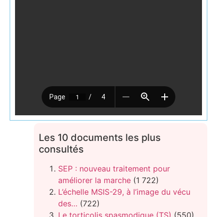
Les 10 documents les plus
consultés
SEP : nouveau traitement pour
améliorer la marche
(1 722)
L’échelle MSIS-29, à l’image du vécu
des…
(722)
Le torticolis spasmodique (TS)
(550)