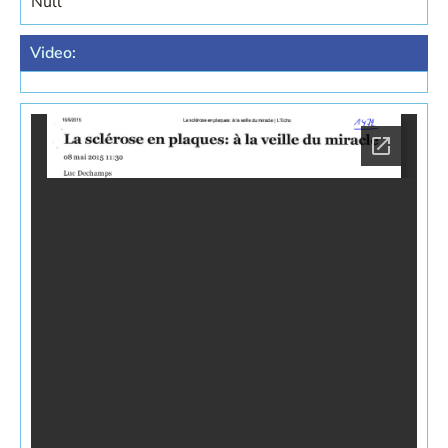
Null
Video: