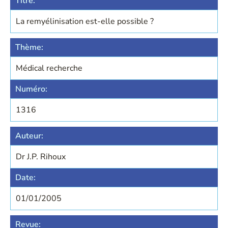
Titre:
La remyélinisation est-elle possible ?
Thème:
Médical recherche
Numéro:
1316
Auteur:
Dr J.P. Rihoux
Date:
01/01/2005
Revue: