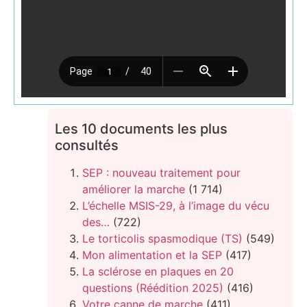
Les 10 documents les plus
consultés
SEP : nouveau traitement pour
améliorer la marche
(1 714)
L’échelle MSIS-29, à l’image du vécu
des…
(722)
Le torticolis spasmodique (TS)
(549)
Mon alimentation et la SEP
(417)
La sclérose en plaques en 20
questions (Réédition 2025)
(416)
Votre canne de marche
(411)