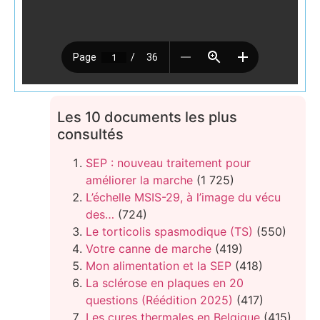
Les 10 documents les plus
consultés
SEP : nouveau traitement pour
améliorer la marche
(1 725)
L’échelle MSIS-29, à l’image du vécu
des…
(724)
Le torticolis spasmodique (TS)
(550)
Votre canne de marche
(419)
Mon alimentation et la SEP
(418)
La sclérose en plaques en 20
questions (Réédition 2025)
(417)
Les cures thermales en Belgique
(415)