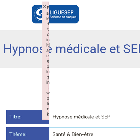
×
F
ai
le
d
t
o
in
Hypnose médicale et SE
iti
al
iz
e
p
lu
g
in
:
w
p
li
n
k
Titre:
Hypnose médicale et SEP
Failed to initialize plugin: wplink
Thème:
Santé & Bien-être