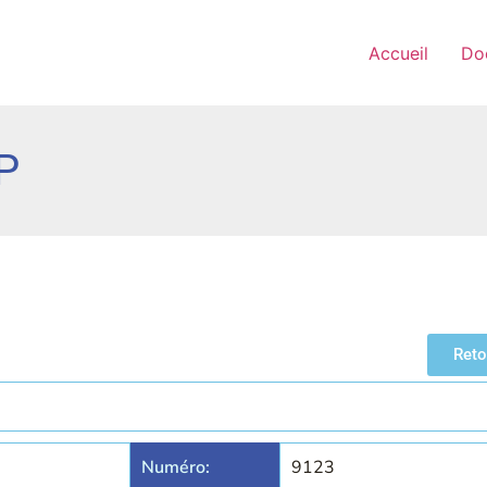
Accueil
Do
P
Reto
Numéro:
9123