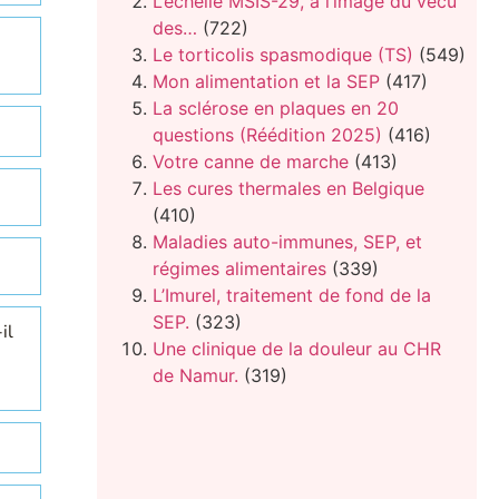
L’échelle MSIS-29, à l’image du vécu
des…
(722)
Le torticolis spasmodique (TS)
(549)
Mon alimentation et la SEP
(417)
La sclérose en plaques en 20
questions (Réédition 2025)
(416)
Votre canne de marche
(413)
Les cures thermales en Belgique
(410)
Maladies auto-immunes, SEP, et
régimes alimentaires
(339)
L’Imurel, traitement de fond de la
SEP.
(323)
il
Une clinique de la douleur au CHR
de Namur.
(319)