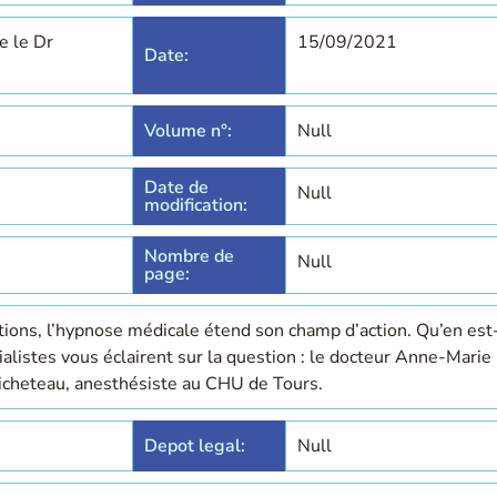
e le Dr
15/09/2021
Date:
Volume n°:
Null
Date de
Null
modification:
Nombre de
Null
page:
ions, l’hypnose médicale étend son champ d’action. Qu’en est-
alistes vous éclairent sur la question : le docteur Anne-Marie
icheteau, anesthésiste au CHU de Tours.
Depot legal:
Null