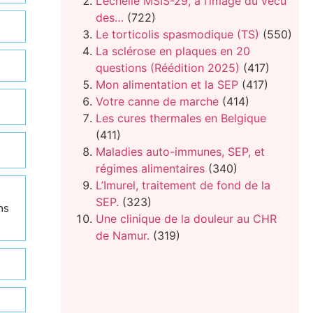
L’échelle MSIS-29, à l’image du vécu
des…
(722)
Le torticolis spasmodique (TS)
(550)
La sclérose en plaques en 20
questions (Réédition 2025)
(417)
Mon alimentation et la SEP
(417)
Votre canne de marche
(414)
Les cures thermales en Belgique
(411)
Maladies auto-immunes, SEP, et
régimes alimentaires
(340)
L’Imurel, traitement de fond de la
SEP.
(323)
ns
Une clinique de la douleur au CHR
de Namur.
(319)