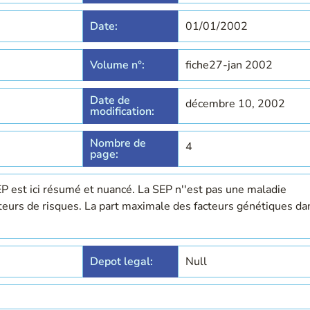
Date:
01/01/2002
Volume n°:
fiche27-jan 2002
Date de
décembre 10, 2002
modification:
Nombre de
4
page:
EP est ici résumé et nuancé. La SEP n''est pas une maladie
teurs de risques. La part maximale des facteurs génétiques da
Depot legal:
Null