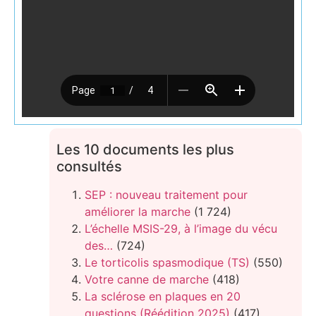
Les 10 documents les plus
consultés
SEP : nouveau traitement pour
améliorer la marche
(1 724)
L’échelle MSIS-29, à l’image du vécu
des…
(724)
Le torticolis spasmodique (TS)
(550)
Votre canne de marche
(418)
La sclérose en plaques en 20
questions (Réédition 2025)
(417)