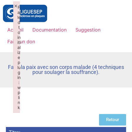
×
F
ai
le
d
t
Accueil
Documentation
Suggestion
o
in
Faire un don
iti
al
iz
e
p
Faire la paix avec son corps malade (4 techniques
lu
pour soulager la souffrance).
g
in
:
w
p
li
n
k
Failed to initialize plugin: wplink
Retour