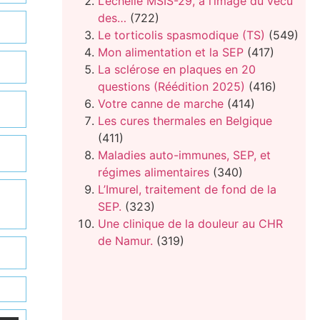
L’échelle MSIS-29, à l’image du vécu
des…
(722)
Le torticolis spasmodique (TS)
(549)
Mon alimentation et la SEP
(417)
La sclérose en plaques en 20
questions (Réédition 2025)
(416)
Votre canne de marche
(414)
Les cures thermales en Belgique
(411)
Maladies auto-immunes, SEP, et
régimes alimentaires
(340)
L’Imurel, traitement de fond de la
SEP.
(323)
Une clinique de la douleur au CHR
de Namur.
(319)