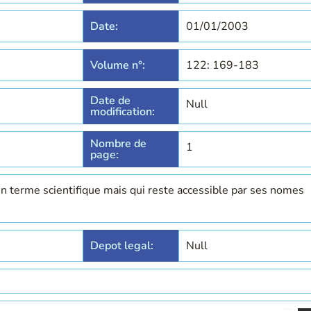
Date:
01/01/2003
Volume n°:
122: 169-183
Date de
Null
modification:
Nombre de
1
page:
en terme scientifique mais qui reste accessible par ses nomes
Depot legal:
Null