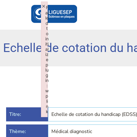
×
F
ai
le
d
t
o
in
Echelle de cotation du 
iti
al
iz
e
p
lu
g
in
:
w
p
li
n
k
Titre:
Echelle de cotation du handicap (EDSS
Failed to initialize plugin: wplink
Thème:
Médical diagnostic