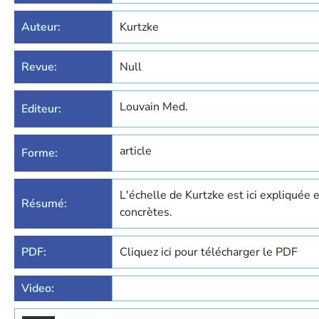
Auteur:
Kurtzke
Revue:
Null
Louvain Med.
Editeur:
article
Forme:
L'échelle de Kurtzke est ici expliquée 
Résumé:
concrètes.
PDF:
Cliquez ici pour télécharger le PDF
Video: