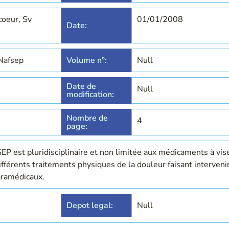
coeur, Sv
01/01/2008
Date:
 Nafsep
Volume n°:
Null
Date de
Null
modification:
Nombre de
4
page:
SEP est pluridisciplinaire et non limitée aux médicaments à vis
fférents traitements physiques de la douleur faisant interveni
aramédicaux.
Depot legal:
Null