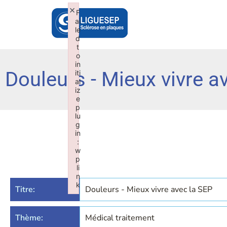
×
F
ai
le
d
t
o
in
Douleurs - Mieux vivre a
iti
al
iz
e
p
lu
g
in
:
w
p
li
n
k
Titre:
Douleurs - Mieux vivre avec la SEP
Failed to initialize plugin: wplink
Thème:
Médical traitement