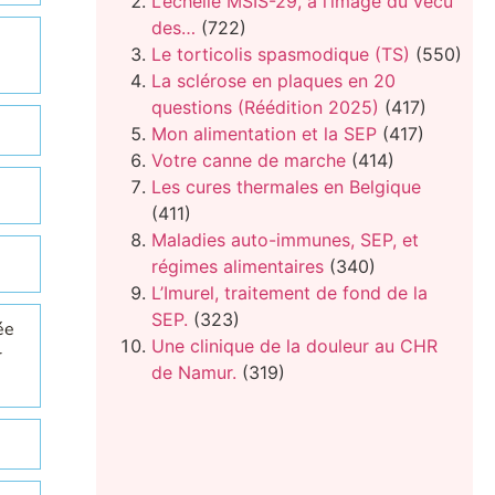
L’échelle MSIS-29, à l’image du vécu
des…
(722)
Le torticolis spasmodique (TS)
(550)
La sclérose en plaques en 20
questions (Réédition 2025)
(417)
Mon alimentation et la SEP
(417)
Votre canne de marche
(414)
Les cures thermales en Belgique
(411)
Maladies auto-immunes, SEP, et
régimes alimentaires
(340)
L’Imurel, traitement de fond de la
SEP.
(323)
ée
Une clinique de la douleur au CHR
r
de Namur.
(319)