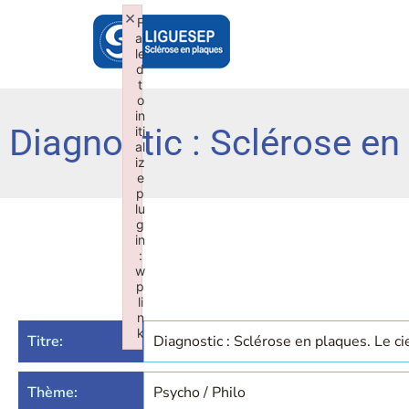
×
F
ai
le
d
t
o
in
Diagnostic : Sclérose en 
iti
al
iz
e
p
lu
g
in
:
w
p
li
n
k
Titre:
Diagnostic : Sclérose en plaques. Le ci
Failed to initialize plugin: wplink
Thème:
Psycho / Philo