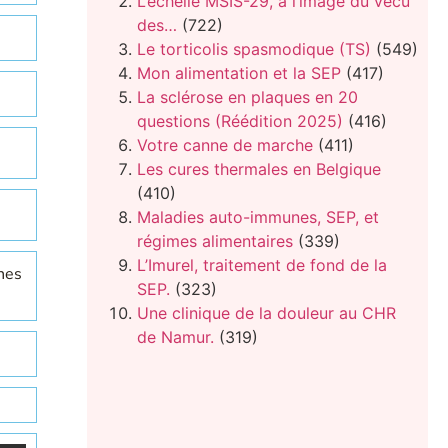
L’échelle MSIS-29, à l’image du vécu
des…
(722)
Le torticolis spasmodique (TS)
(549)
Mon alimentation et la SEP
(417)
La sclérose en plaques en 20
questions (Réédition 2025)
(416)
Votre canne de marche
(411)
Les cures thermales en Belgique
(410)
Maladies auto-immunes, SEP, et
régimes alimentaires
(339)
L’Imurel, traitement de fond de la
nes
SEP.
(323)
Une clinique de la douleur au CHR
de Namur.
(319)