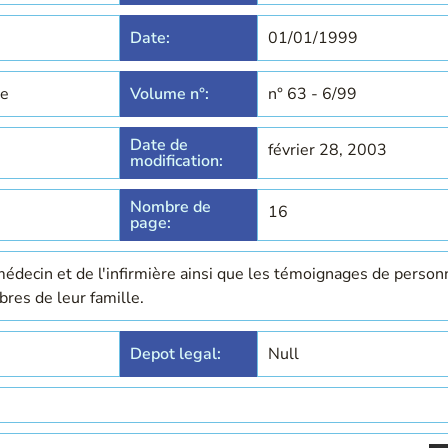
Date:
01/01/1999
se
Volume n°:
n° 63 - 6/99
Date de
février 28, 2003
modification:
Nombre de
16
page:
édecin et de l'infirmière ainsi que les témoignages de person
es de leur famille.
Depot legal:
Null