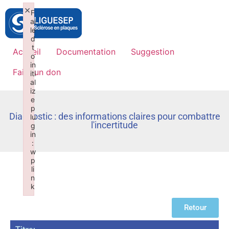
×
F
ai
le
d
t
Accueil
Documentation
Suggestion
o
in
Faire un don
iti
al
iz
e
p
Diagnostic : des informations claires pour combattre
lu
l'incertitude
g
in
:
w
p
li
n
k
Failed to initialize plugin: wplink
Retour