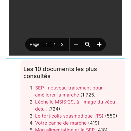
Les 10 documents les plus
consultés
SEP : nouveau traitement pour
améliorer la marche
(1 725)
L’échelle MSIS-29, à l’image du vécu
des…
(724)
Le torticolis spasmodique (TS)
(550)
Votre canne de marche
(419)
Mon alimentation et la SEP
(418)