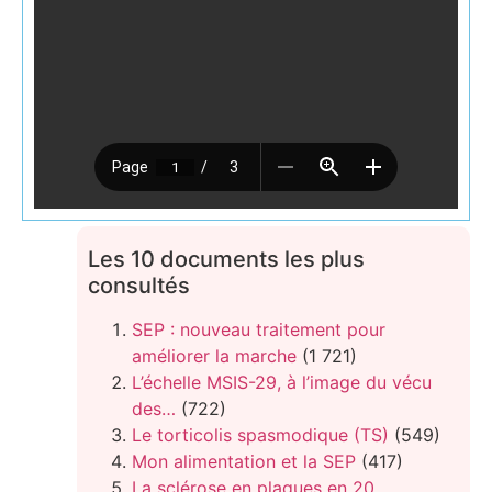
Les 10 documents les plus
consultés
SEP : nouveau traitement pour
améliorer la marche
(1 721)
L’échelle MSIS-29, à l’image du vécu
des…
(722)
Le torticolis spasmodique (TS)
(549)
Mon alimentation et la SEP
(417)
La sclérose en plaques en 20