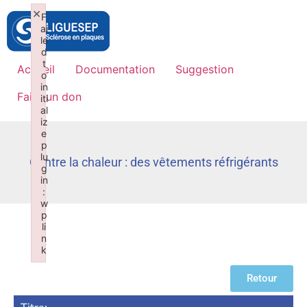
×
F
ai
le
d
t
Accueil
Documentation
Suggestion
o
in
Faire un don
iti
al
iz
e
p
lu
Contre la chaleur : des vêtements réfrigérants
g
in
:
w
p
li
n
k
Failed to initialize plugin: wplink
Retour