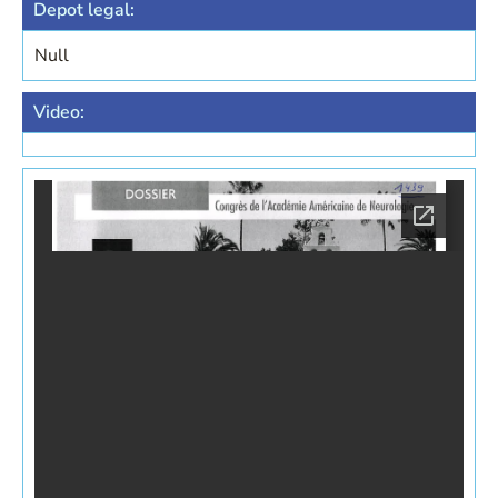
Depot legal:
Null
Video: