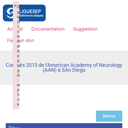
×
F
ai
le
d
t
Accueil
Documentation
Suggestion
o
in
Faire un don
iti
al
iz
e
p
Congrès 2013 de l'American Academy of Neurology
lu
(AAN) à SAn Diego
g
in
:
w
p
li
n
k
Failed to initialize plugin: wplink
Retour