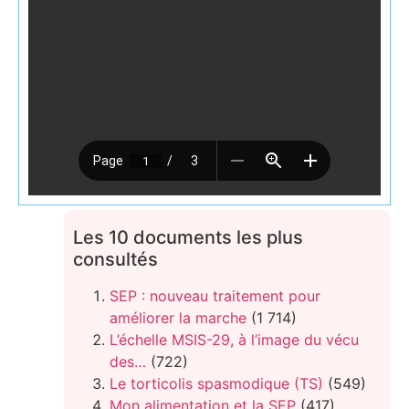
Les 10 documents les plus
consultés
SEP : nouveau traitement pour
améliorer la marche
(1 714)
L’échelle MSIS-29, à l’image du vécu
des…
(722)
Le torticolis spasmodique (TS)
(549)
Mon alimentation et la SEP
(417)