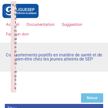
×
F
ai
le
d
t
Accueil
Documentation
Suggestion
o
in
Faire un don
iti
al
iz
e
p
Comportements positifs en matière de santé et de
lu
bien-être chez les jeunes atteints de SEP
g
in
:
w
p
li
n
k
Failed to initialize plugin: wplink
Retour