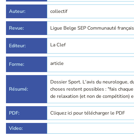
Auteur:
collectif
Revue:
Ligue Belge SEP Communauté françai
La Clef
Editeur:
article
Forme:
Dossier Sport. L'avis du neurologue, 
Résumé:
choses restent possibles : "fais chaque 
de relaxation (et non de compétition) e
PDF:
Cliquez ici pour télécharger le PDF
Video: