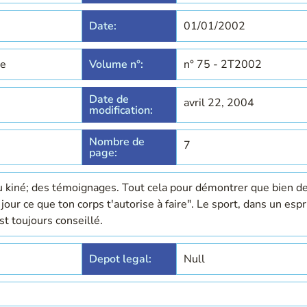
Date:
01/01/2002
se
Volume n°:
n° 75 - 2T2002
Date de
avril 22, 2004
modification:
Nombre de
7
page:
du kiné; des témoignages. Tout cela pour démontrer que bien d
jour ce que ton corps t'autorise à faire". Le sport, dans un espr
st toujours conseillé.
Depot legal:
Null