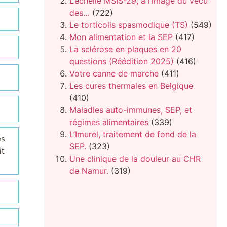
L’échelle MSIS-29, à l’image du vécu
des…
(722)
Le torticolis spasmodique (TS)
(549)
Mon alimentation et la SEP
(417)
La sclérose en plaques en 20
questions (Réédition 2025)
(416)
Votre canne de marche
(411)
Les cures thermales en Belgique
(410)
Maladies auto-immunes, SEP, et
régimes alimentaires
(339)
L’Imurel, traitement de fond de la
es
SEP.
(323)
it
Une clinique de la douleur au CHR
de Namur.
(319)