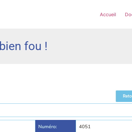
Accueil
Do
bien fou !
Reto
Numéro:
4051