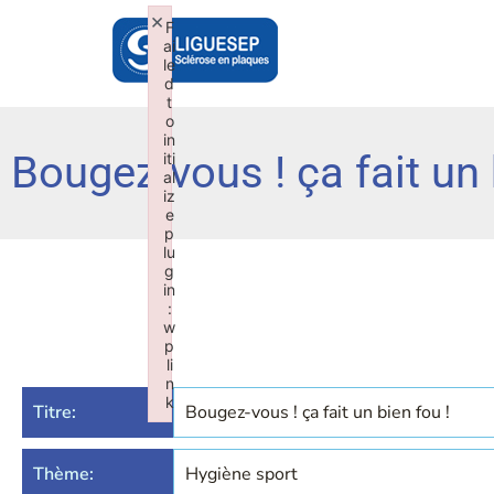
×
F
ai
le
d
t
o
in
Bougez-vous ! ça fait un 
iti
al
iz
e
p
lu
g
in
:
w
p
li
n
k
Titre:
Bougez-vous ! ça fait un bien fou !
Failed to initialize plugin: wplink
Thème:
Hygiène sport