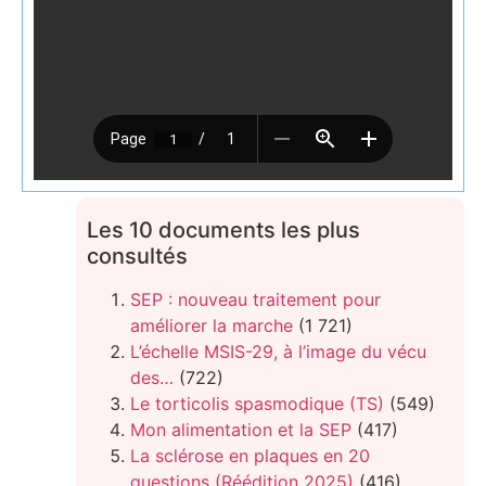
Les 10 documents les plus
consultés
SEP : nouveau traitement pour
améliorer la marche
(1 721)
L’échelle MSIS-29, à l’image du vécu
des…
(722)
Le torticolis spasmodique (TS)
(549)
Mon alimentation et la SEP
(417)
La sclérose en plaques en 20
questions (Réédition 2025)
(416)