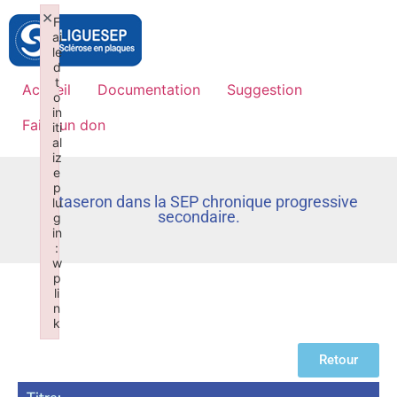
×
F
ai
le
d
t
Accueil
Documentation
Suggestion
o
in
Faire un don
iti
al
iz
e
p
Betaseron dans la SEP chronique progressive
lu
secondaire.
g
in
:
w
p
li
n
k
Failed to initialize plugin: wplink
Retour