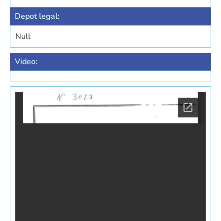
Depot legal:
Null
Video: