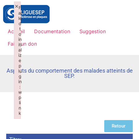
×
F
ai
le
d
t
Accueil
Documentation
Suggestion
o
in
Faire un don
iti
al
iz
e
p
Aspects du comportement des malades atteints de
lu
SEP.
g
in
:
w
p
li
n
k
Failed to initialize plugin: wplink
Retour