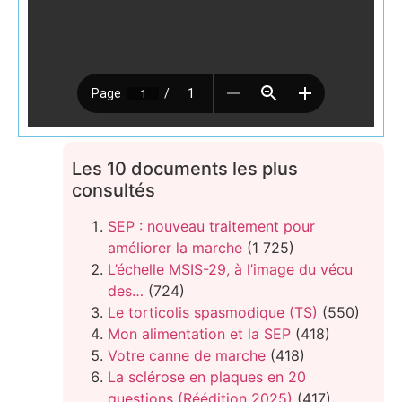
Les 10 documents les plus
consultés
SEP : nouveau traitement pour
améliorer la marche
(1 725)
L’échelle MSIS-29, à l’image du vécu
des…
(724)
Le torticolis spasmodique (TS)
(550)
Mon alimentation et la SEP
(418)
Votre canne de marche
(418)
La sclérose en plaques en 20
questions (Réédition 2025)
(417)